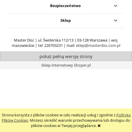
Bezpieczeństwo
Sklep
Master Disc | ul. Świderska 112/13 | 03-128 Warszawa | woj.
mazowieckie | tel: 226703231 | mail:
sklep@masterdisc.com.pl
pokaż pełną wersję strony
Sklep internetowy Shoper.pl
Strona korzysta z plików cookies w celu realizacji usług i zgodnie z
Polityką
Plików Cookies
. Możesz określić warunki przechowywania lub dostępu do
plików cookies w Twojej przeglądarce.