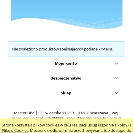
Nie znaleziono produktów spełniających podane kryteria.
Moje konto
Bezpieczeństwo
Sklep
Master Disc | ul. Świderska 112/13 | 03-128 Warszawa | woj.
mazowieckie | tel: 226703231 | mail:
sklep@masterdisc.com.pl
Strona korzysta z plików cookies w celu realizacji usług i zgodnie z
Polityką
pokaż pełną wersję strony
Plików Cookies
. Możesz określić warunki przechowywania lub dostępu do