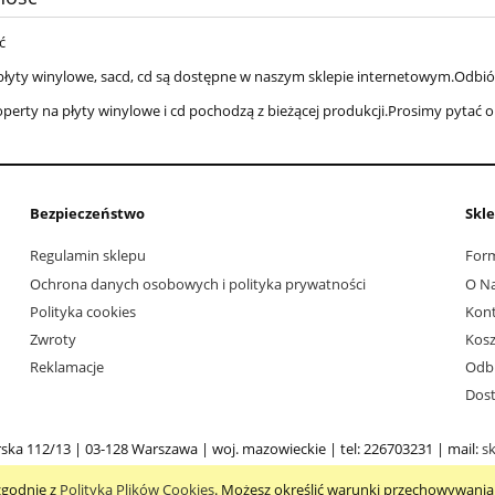
ć
płyty winylowe, sacd, cd są dostępne w naszym sklepie internetowym.Odbió
koperty na płyty winylowe i cd pochodzą z bieżącej produkcji.Prosimy pytać 
Bezpieczeństwo
Skl
Regulamin sklepu
Form
Ochrona danych osobowych i polityka prywatności
O N
Polityka cookies
Kon
Zwroty
Kosz
Reklamacje
Odbi
Dos
rska 112/13 | 03-128 Warszawa | woj. mazowieckie | tel: 226703231 | mail:
s
 zgodnie z
Polityką Plików Cookies
. Możesz określić warunki przechowywania 