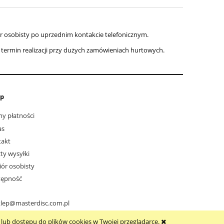
r osobisty po uprzednim kontakcie telefonicznym.
o termin realizacji przy dużych zamówieniach hurtowych.
ep
y płatności
as
takt
ty wysyłki
ór osobisty
tępność
klep@masterdisc.com.pl
lub dostępu do plików cookies w Twojej przeglądarce.