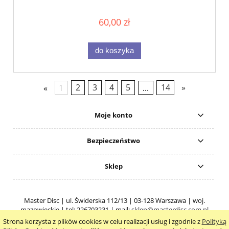
60,00 zł
do koszyka
«
1
2
3
4
5
...
14
»
Moje konto
Bezpieczeństwo
Sklep
Master Disc | ul. Świderska 112/13 | 03-128 Warszawa | woj.
mazowieckie | tel: 226703231 | mail:
sklep@masterdisc.com.pl
Strona korzysta z plików cookies w celu realizacji usług i zgodnie z
Polityką
pokaż pełną wersję strony