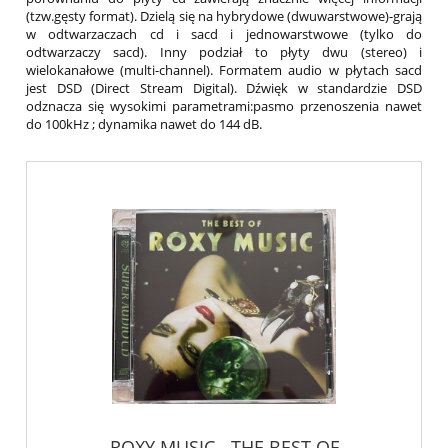
(tzw.gęsty format). Dzielą się na hybrydowe (dwuwarstwowe)-grają
w odtwarzaczach cd i sacd i jednowarstwowe (tylko do
odtwarzaczy sacd). Inny podział to płyty dwu (stereo) i
wielokanałowe (multi-channel). Formatem audio w płytach sacd
jest DSD (Direct Stream Digital). Dźwięk w standardzie DSD
odznacza się wysokimi parametrami:pasmo przenoszenia nawet
do 100kHz ; dynamika nawet do 144 dB.
ROXY MUSIC - THE BEST OF