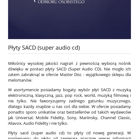
Płyty SACD (super audio cd)
Miłośnicy wysokiej jakości nagrań z pewnością wybiorą nośnik
dźwięku w postaci płyty SACD (Super Audio CD). Nie mogło ich
zatem zabraknąć w ofercie Master Disc - wyjątkowego sklepu dla
melomanów.
W asortymencie posiadamy bogaty wybór płyt SACD z muzyką
elektroniczną, klasyczną, jazz, pop rock, world, muzyką filmową i
nie tylko. Nie faworyzujemy żadnego gatunku muzycznego,
dlatego każdy znajdzie u nas coś dla siebie. W ofercie posiadamy
ponadto sporo unikatów oraz bestsellerów od takich wydawców
jak Universal, Mobile Fidelity, Sony, Mariinsky, Channel Classic,
Aliavox, Audio Fidelity i nie tylko.
Płyty sacd (super audio cd) to płyty cd nowej generacji. W
porównaniu do płyty cd zawierają znacznie więcej informacji