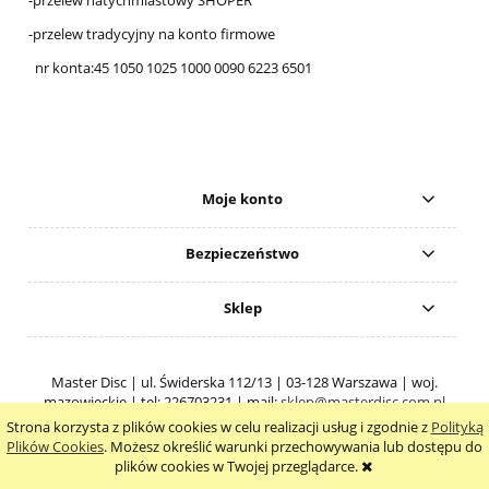
-przelew tradycyjny na konto firmowe
nr konta:45 1050 1025 1000 0090 6223 6501
Moje konto
Bezpieczeństwo
Sklep
Master Disc | ul. Świderska 112/13 | 03-128 Warszawa | woj.
mazowieckie | tel: 226703231 | mail:
sklep@masterdisc.com.pl
Strona korzysta z plików cookies w celu realizacji usług i zgodnie z
Polityką
pokaż pełną wersję strony
Plików Cookies
. Możesz określić warunki przechowywania lub dostępu do
plików cookies w Twojej przeglądarce.
Sklep internetowy Shoper.pl