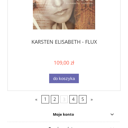
KARSTEN ELISABETH - FLUX
109,00 zł
do koszyka
«
1
2
3
4
5
»
Moje konto