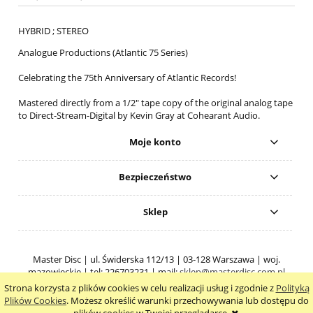
HYBRID ; STEREO
Analogue Productions (Atlantic 75 Series)
Celebrating the 75th Anniversary of Atlantic Records!
Mastered directly from a 1/2" tape copy of the original analog tape
to Direct-Stream-Digital by Kevin Gray at Cohearant Audio.
Moje konto
Bezpieczeństwo
Sklep
Master Disc | ul. Świderska 112/13 | 03-128 Warszawa | woj.
mazowieckie | tel: 226703231 | mail:
sklep@masterdisc.com.pl
Strona korzysta z plików cookies w celu realizacji usług i zgodnie z
Polityką
pokaż pełną wersję strony
Plików Cookies
. Możesz określić warunki przechowywania lub dostępu do