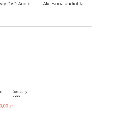
łyty DVD-Audio
Akcesoria audiofila
ć:
Dostępny
:
2 dni
9,00 zł