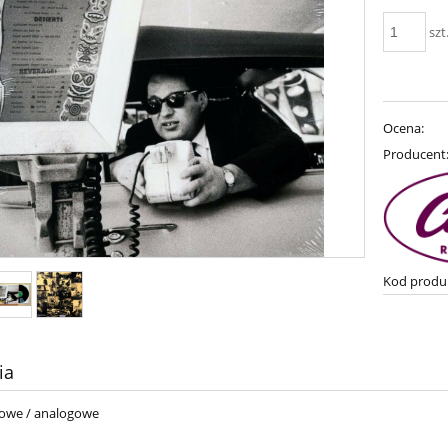
szt
Ocena:
Producent
Kod produ
ia
lowe / analogowe