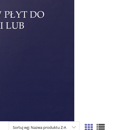
Sortuj wg:
Nazwa produktu Z-A